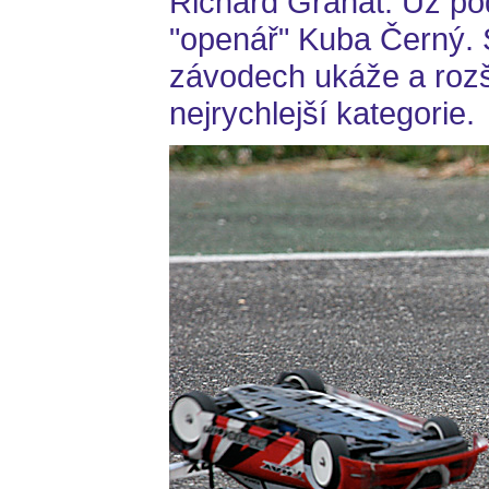
Richard Granát. Už pod
"openář" Kuba Černý. 
závodech ukáže a rozší
nejrychlejší kategorie.