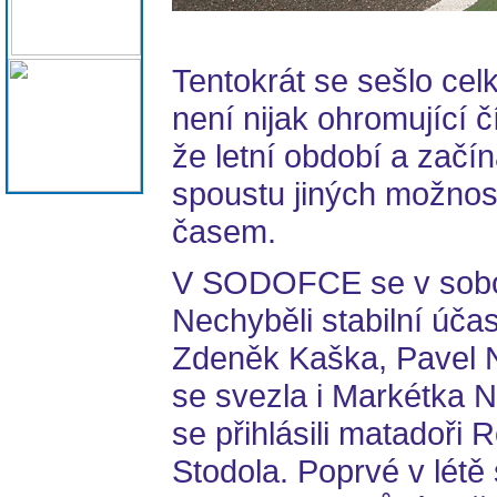
Tentokrát se sešlo ce
není nijak ohromující č
že letní období a začín
spoustu jiných možnost
časem.
V SODOFCE se v sobot
Nechyběli stabilní účas
Zdeněk Kaška, Pavel N
se svezla i Markétka 
se přihlásili matadoř
Stodola. Poprvé v létě 