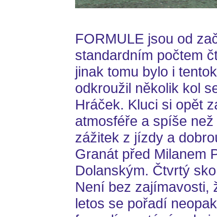
FORMULE jsou od zač
standardním počtem čt
jinak tomu bylo i tento
odkroužil několik kol s
Hráček. Kluci si opět 
atmosféře a spíše než
zážitek z jízdy a dobr
Granát před Milanem 
Dolanským. Čtvrtý sko
Není bez zajímavosti,
letos se pořadí neopak