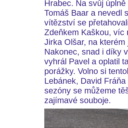
Hrabec. Na svůj úplně 
Tomáš Baar a nevedl s
vítězství se přetahova
Zdeňkem Kaškou, víc 
Jirka Olšar, na kterém 
Nakonec, snad i díky vě
vyhrál Pavel a oplatil
porážky. Volno si tento
Lebánek, David Fráňa 
sezóny se můžeme těšit
zajímavé souboje.