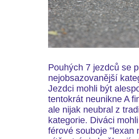
Pouhých 7 jezdců se při
nejobsazovanější kat
Jezdci mohli být alesp
tentokrát neunikne A fi
ale nijak neubral z trad
kategorie. Diváci mohli
férové souboje "lexan 