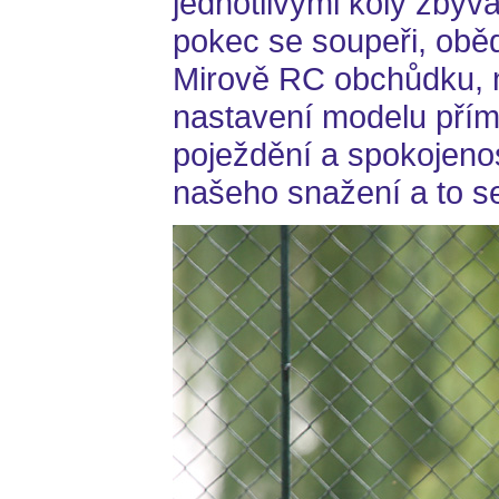
jednotlivými koly zbýv
pokec se soupeři, obě
Mirově RC obchůdku, 
nastavení modelu pří
poježdění a spokojenost
našeho snažení a to se