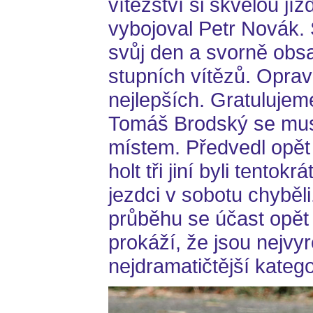
vítězství si skvělou jí
vybojoval Petr Novák.
svůj den a svorně obsa
stupních vítězů. Oprav
nejlepších. Gratulujeme
Tomáš Brodský se muse
místem. Předvedl opět 
holt tři jiní byli tentok
jezdci v sobotu chyběl
průběhu se účast opět 
prokáží, že jsou nejvy
nejdramatičtější kategor