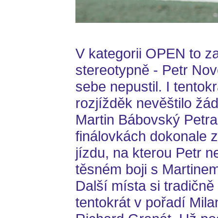
V kategorii OPEN to z
stereotypně - Petr Nov
sebe nepustil. I tentok
rozjížděk nevěštilo 
Martin Bábovský Petra
finálovkách dokonale z
jízdu, na kterou Petr 
těsném boji s Martinem
Další místa si tradičně
tentokrát v pořadí Mil