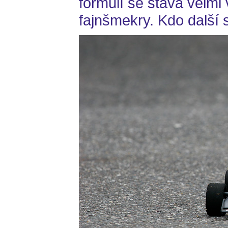
formulí se stává velmi
fajnšmekry. Kdo další s