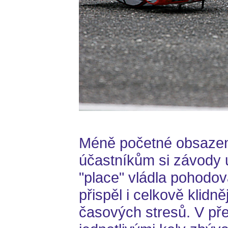
Méně početné obsazení
účastníkům si závody 
"place" vládla pohodová
přispěl i celkově klid
časových stresů. V př