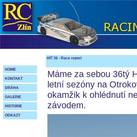
HIT 36 - Race report
HOME
Máme za sebou 36tý HI
KONTAKT
letní sezóny na Otrok
DRÁHA
okamžik k ohlédnutí n
GALERIE
závodem.
HISTORIE
ODKAZY