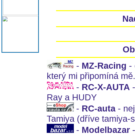
Na
Ob
-
MZ-Racing
- 
který mi připomíná mě
-
RC-X-AUTA
-
Ray a HUDY
-
RC-auta
- ne
Tamiya (dříve tamiya-
-
Modelbazar
-