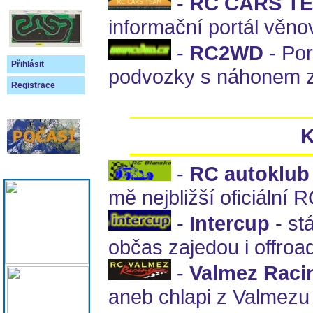
-
RC CARS T
informační portál věn
-
RC2WD
- Por
Přihlásit
podvozky s náhonem z
Registrace
K
-
RC autoklub
mě nejbližší oficiální 
-
Intercup
- st
občas zajedou i offroa
-
Valmez Raci
aneb chlapi z Valmezu