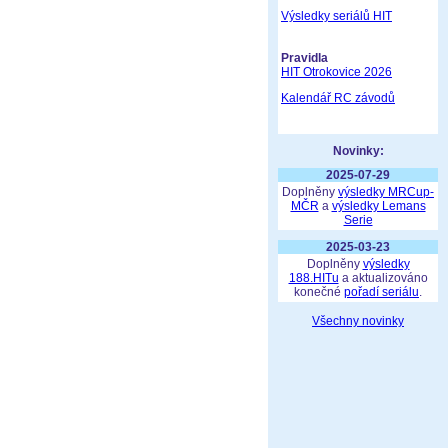
Výsledky seriálů HIT
Pravidla
HIT Otrokovice 2026
Kalendář RC závodů
Novinky:
2025-07-29
Doplněny
výsledky MRCup-
MČR
a
výsledky Lemans
Serie
2025-03-23
Doplněny
výsledky
188.HITu
a aktualizováno
konečné
pořadí seriálu
.
Všechny novinky