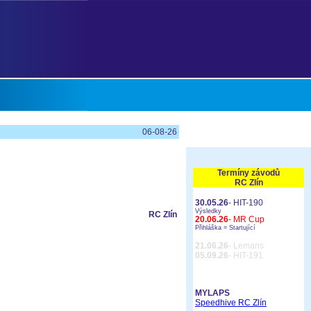
06-08-26
Termíny závodů
RC Zlín
30.05.26
- HIT-190
Výsledky
RC Zlín
20.06.26
- MR Cup
Přihláška =
Startující
21.06.26
- Lemans
05.09.26
- HIT-191
MYLAPS
Speedhive RC Zlín