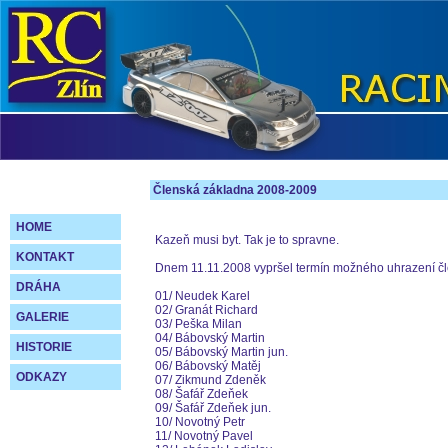
Členská základna 2008-2009
HOME
Kazeň musi byt. Tak je to spravne.
KONTAKT
Dnem 11.11.2008 vypršel termín možného uhrazení čle
DRÁHA
01/ Neudek Karel
02/ Granát Richard
GALERIE
03/ Peška Milan
04/ Bábovský Martin
HISTORIE
05/ Bábovský Martin jun.
06/ Bábovský Matěj
ODKAZY
07/ Zikmund Zdeněk
08/ Šafář Zdeňek
09/ Šafář Zdeňek jun.
10/ Novotný Petr
11/ Novotný Pavel