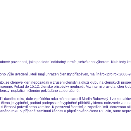
ubové povinnosti, jako poslední odkladný termín, schváleno výborem. Klub tedy ke 
oho výše uvedení , kteří mají uhrazen členský příspěvek, mají nárok pro rok 2008-
, že členové kteří nepožádali o zrušení členství a dluží klubu na členských přísp
 písemně. Pokud do 15.12. členské příspěvky neuhradí. Viz interní pravidla, člen kl
členství neplatícím členům pokládáno za doručené.
.11.daného roku, dále v průběhu roku má na starosti Martin Bábovský. Lze kontakto
ého člena je vyplnění, podání podepssané vyplněné přihlášky kterou naleznete zde 
 členství potvrdí nebo zamítne. K potvrzení členství je zapotřebí mít uhrazenou al
aného roku. V případě zamítnutí žádosti o přijetí nového člena RC Zlín, bude nepr