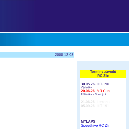
2008-12-03
Termíny závodů
RC Zlín
30.05.26
- HIT-190
Výsledky
20.06.26
- MR Cup
Přihláška =
Startující
21.06.26
- Lemans
05.09.26
- HIT-191
MYLAPS
Speedhive RC Zlín