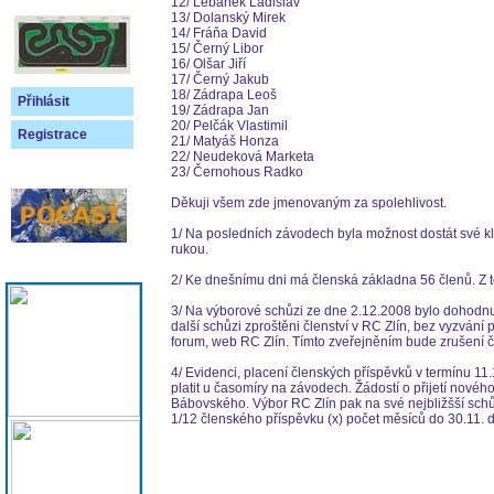
12/ Lebánek Ladislav
13/ Dolanský Mirek
14/ Fráňa David
15/ Černý Libor
16/ Olšar Jiří
17/ Černý Jakub
18/ Zádrapa Leoš
Přihlásit
19/ Zádrapa Jan
20/ Pelčák Vlastimil
Registrace
21/ Matyáš Honza
22/ Neudeková Marketa
23/ Černohous Radko
Děkuji všem zde jmenovaným za spolehlivost.
1/ Na posledních závodech byla možnost dostát své kl
rukou.
2/ Ke dnešnímu dni má členská základna 56 členů. Z t
3/ Na výborové schůzi ze dne 2.12.2008 bylo dohodnuto
další schůzi zproštěni členství v RC Zlín, bez vyzvání
forum, web RC Zlín. Tímto zveřejněním bude zrušení 
4/ Evidenci, placení členských příspěvků v termínu 11
platit u časomíry na závodech. Žádostí o přijetí nov
Bábovského. Výbor RC Zlín pak na své nejbližšší schůzi
1/12 členského příspěvku (x) počet měsíců do 30.11. d