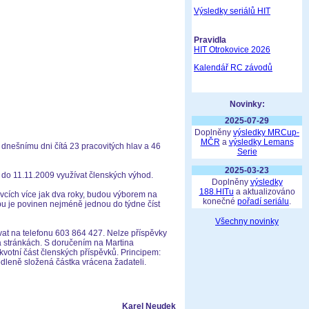
Výsledky seriálů HIT
Pravidla
HIT Otrokovice 2026
Kalendář RC závodů
Novinky:
2025-07-29
Doplněny
výsledky MRCup-
MČR
a
výsledky Lemans
dnešnímu dni čítá 23 pracovitých hlav a 46
Serie
2025-03-23
9 do 11.11.2009 využívat členských výhod.
Doplněny
výsledky
188.HITu
a aktualizováno
ěvcích více jak dva roky, budou výborem na
konečné
pořadí seriálu
.
ubu je povinen nejméně jednou do týdne číst
Všechny novinky
vat na telefonu 603 864 427. Nelze příspěvky
na stránkách. S doručením na Martina
ikvotní část členských příspěvků. Principem:
odleně složená částka vrácena žadateli.
Karel Neudek