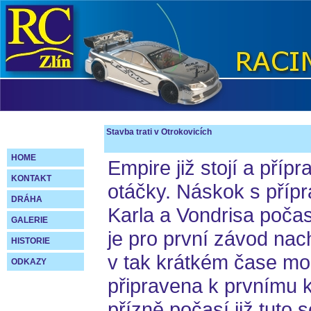
Stavba trati v Otrokovicích
HOME
Empire již stojí a přípr
KONTAKT
otáčky. Náskok s přípra
DRÁHA
Karla a Vondrisa počas
GALERIE
je pro první závod na
HISTORIE
v tak krátkém čase mož
ODKAZY
připravena k prvnímu k
přízně počasí již tuto 