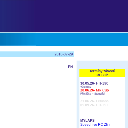
2010-07-29
PN
Termíny závodů
RC Zlín
30.05.26
- HIT-190
Výsledky
20.06.26
- MR Cup
Přihláška =
Startující
21.06.26
- Lemans
05.09.26
- HIT-191
MYLAPS
Speedhive RC Zlín