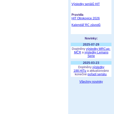
Výsledky seriálů HIT
Pravidla
HIT Otrokovice 2026
Kalendář RC závodů
Novinky:
2025-07-29
Doplněny
výsledky MRCup-
MČR
a
výsledky Lemans
Serie
2025-03-23
Doplněny
výsledky
188.HITu
a aktualizováno
konečné
pořadí seriálu
.
Všechny novinky