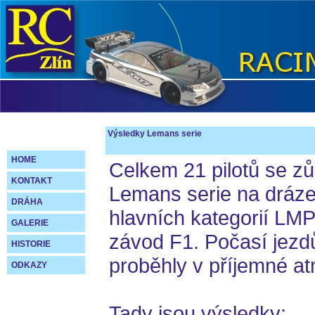
Výsledky Lemans serie
HOME
Celkem 21 pilotů se z
KONTAKT
Lemans serie na dráze
DRÁHA
hlavních kategorií LMP
GALERIE
závod F1. Počasí jezd
HISTORIE
proběhly v příjemné at
ODKAZY
Tady jsou výsledky: