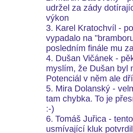
udržel za zády dotíraj
výkon
3. Karel Kratochvíl - p
vypadalo na "bramboru"
posledním finále mu zaji
4. Dušan Vičánek - pěk
myslím, že Dušan byl 
Potenciál v něm ale dř
5. Mira Dolanský - vel
tam chybka. To je pře
:-)
6. Tomáš Juřica - tent
usmívající kluk potvrdi