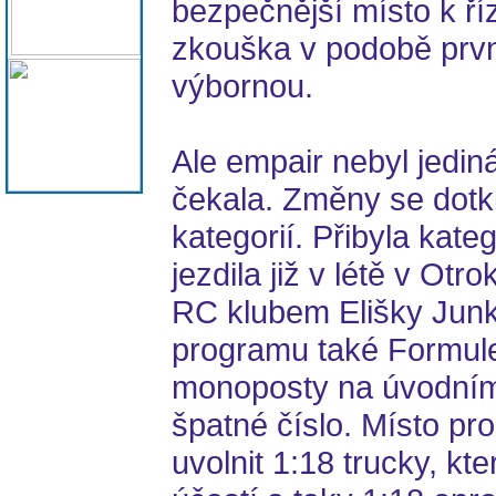
bezpečnější místo k ř
zkouška v podobě prv
výbornou.
Ale empair nebyl jedin
čekala. Změny se dotk
kategorií. Přibyla kate
jezdila již v létě v Otr
RC klubem Elišky Junk
programu také Formule
monoposty na úvodním
špatné číslo. Místo pr
uvolnit 1:18 trucky, kt