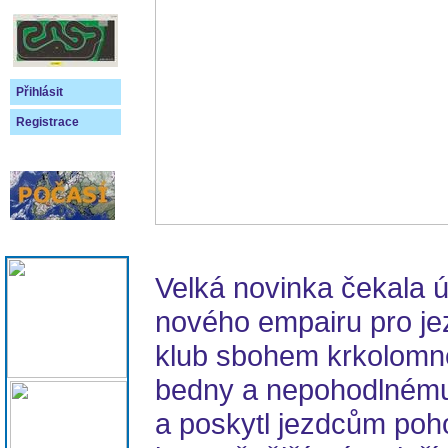
Přihlásit
Registrace
Velká novinka čekala 
nového empairu pro je
klub sbohem krkolomn
bedny a nepohodlnému
a poskytl jezdcům poho