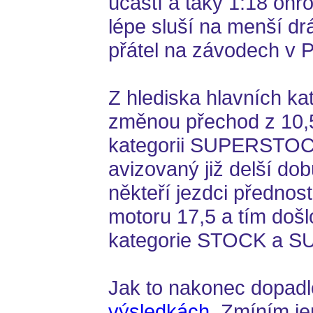
účastí a taky 1:18 onr
lépe sluší na menší dr
přátel na závodech v 
Z hlediska hlavních kat
změnou přechod z 10,5
kategorii SUPERSTOCK
avizovaný již delší dob
někteří jezdci přednos
motoru 17,5 a tím došl
kategorie STOCK a
Jak to nakonec dopadl
výsledkách
. Zmíním je