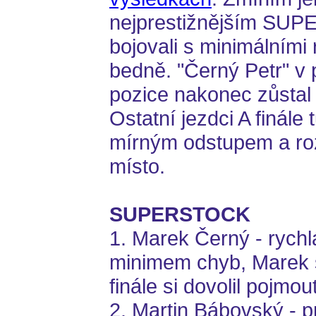
nejprestižnějším SUP
bojovali s minimálními
bedně. "Černý Petr" 
pozice nakonec zůstal
Ostatní jezdci A finále 
mírným odstupem a rozd
místo.
SUPERSTOCK
1. Marek Černý - rychlá
minimem chyb, Marek s
finále si dovolil pojmou
2. Martin Bábovský - 