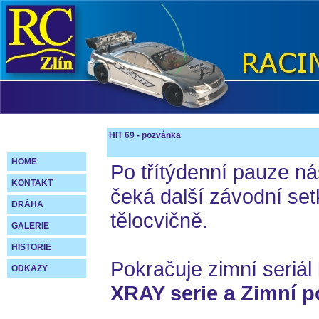
HIT 69 - pozvánka
HOME
Po třítýdenní pauze n
KONTAKT
čeká další závodní set
DRÁHA
tělocvičně.
GALERIE
HISTORIE
Pokračuje zimní seriál
ODKAZY
XRAY serie a Zimní p