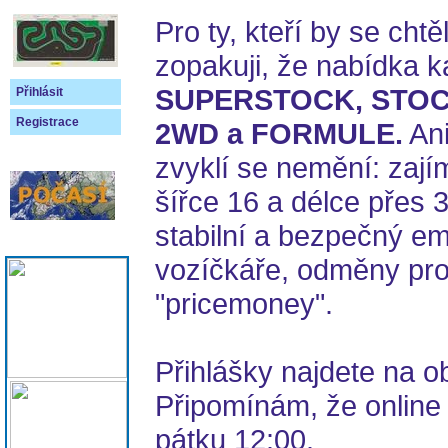
Pro ty, kteří by se chtě
zopakuji, že nabídka ka
SUPERSTOCK, STOCK
Přihlásit
Registrace
2WD a FORMULE.
Ani
zvyklí se nemění: zají
šířce 16 a délce přes 3
stabilní a bezpečný em
vozíčkáře, odměny pro
"pricemoney".
Přihlášky najdete na o
Připomínám, že online 
pátku 12:00.