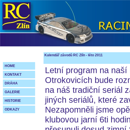
Kalendář závodů RC Zlín - léto 2011
HOME
Letní program na naší
KONTAKT
Otrokovicích bude rozm
DRÁHA
na náš tradiční seriál
GALERIE
jiných seriálů, které za
HISTORIE
Nezapomněli jsme opět
ODKAZY
klubovou jarní 6ti hod
přesunuli dosud zimní 