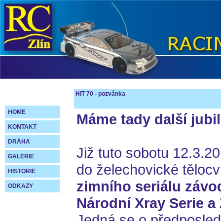
HIT 70 - pozvánka
HOME
Máme tady další jubil
KONTAKT
DRÁHA
Již tuto sobotu 12.3.2
GALERIE
do želechovické tělocv
HISTORIE
zimního seriálu závo
ODKAZY
Národní Xray Serie a
Jedná se o předposledn