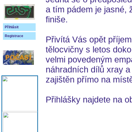
a tím pádem je jasné, 
finiše.
Přihlásit
Registrace
Přivítá Vás opět příjem
tělocvičny s letos dok
velmi povedeným empa
náhradních dílů xray a
zajištěn přímo na místě
Přihlášky najdete na o