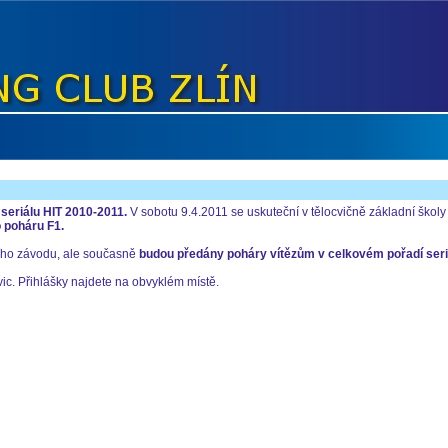
seriálu HIT 2010-2011.
V sobotu 9.4.2011 se uskuteční v tělocvičně základní školy 
 poháru F1.
ího závodu, ale současně
budou předány poháry vítězům v celkovém pořadí seri
ic. Přihlášky najdete na obvyklém místě.