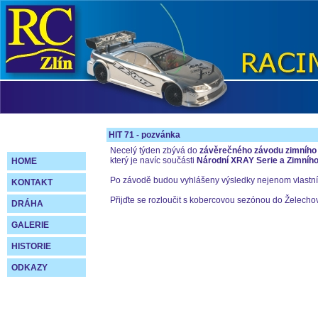
HIT 71 - pozvánka
Necelý týden zbývá do
závěrečného závodu zimního 
který je navíc součásti
Národní XRAY Serie a Zimního
HOME
Po závodě budou vyhlášeny výsledky nejenom vlastn
KONTAKT
Přijďte se rozloučit s kobercovou sezónou do Želechov
DRÁHA
GALERIE
HISTORIE
ODKAZY