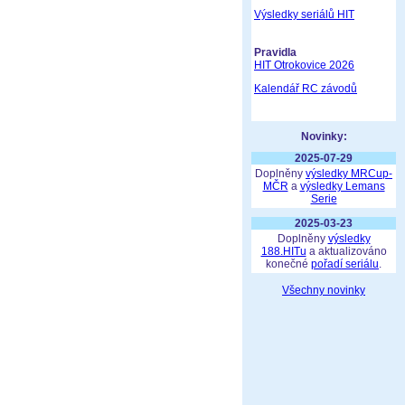
Výsledky seriálů HIT
Pravidla
HIT Otrokovice 2026
Kalendář RC závodů
Novinky:
2025-07-29
Doplněny
výsledky MRCup-
MČR
a
výsledky Lemans
Serie
2025-03-23
Doplněny
výsledky
188.HITu
a aktualizováno
konečné
pořadí seriálu
.
Všechny novinky