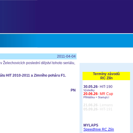
2011-04-04
v Želechovicích poslední dějství tohoto seriálu,
Termíny závodů
álu HIT 2010-2011 a Zimního poháru F1.
RC Zlín
30.05.26
- HIT-190
PN
Výsledky
20.06.26
- MR Cup
Přihláška =
Startující
21.06.26
- Lemans
05.09.26
- HIT-191
MYLAPS
Speedhive RC Zlín