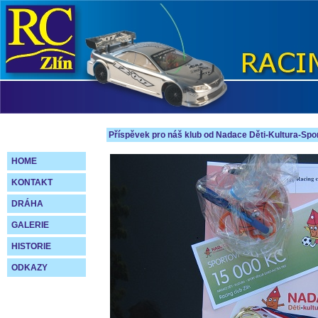
Příspěvek pro náš klub od Nadace Děti-Kultura-Spo
HOME
KONTAKT
DRÁHA
GALERIE
HISTORIE
ODKAZY