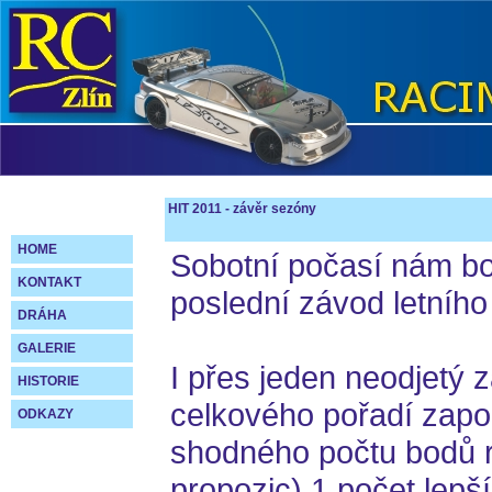
HIT 2011 - závěr sezóny
HOME
Sobotní počasí nám bo
KONTAKT
poslední závod letního 
DRÁHA
GALERIE
I přes jeden neodjetý 
HISTORIE
celkového pořadí započ
ODKAZY
shodného počtu bodů r
propozic) 1.počet lepš