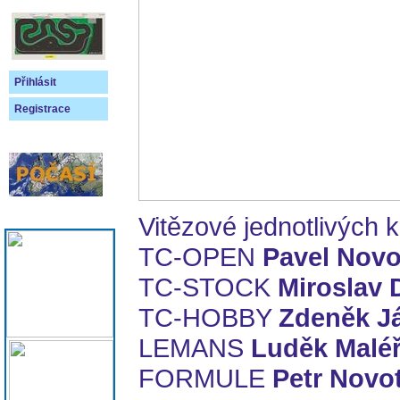
Přihlásit
Registrace
Vitězové jednotlivých k
TC-OPEN
Pavel Novo
TC-STOCK
Miroslav 
TC-HOBBY
Zdeněk J
LEMANS
Luděk Malé
FORMULE
Petr Novo