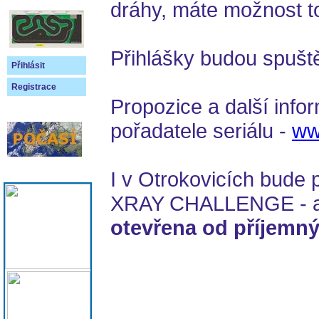
dráhy, máte možnost to
Přihlášky budou spuš
Přihlásit
Registrace
Propozice a další inf
pořadatele seriálu -
ww
I v Otrokovicích bude p
XRAY CHALLENGE - a
otevřena od příjemný