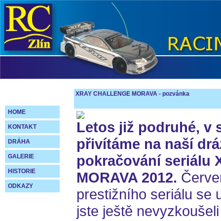
XRAY CHALLENGE MORAVA - pozvánka
HOME
Letos již podruhé, v 
KONTAKT
přivítáme na naší drá
DRÁHA
pokračování seriál
GALERIE
HISTORIE
MORAVA 2012.
Červen
ODKAZY
prestižního seriálu se u
jste ještě nevyzkoušeli