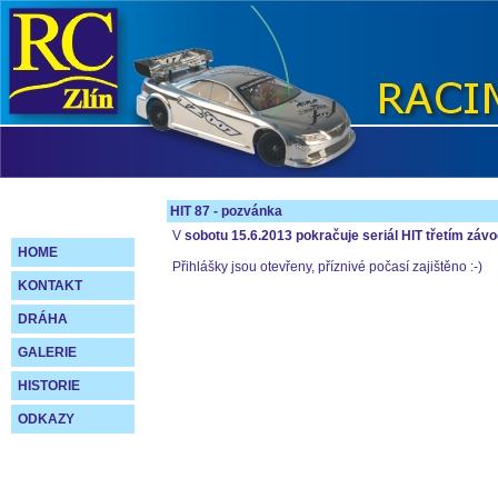
HIT 87 - pozvánka
V
sobotu 15.6.2013 pokračuje seriál HIT třetím zá
HOME
Přihlášky jsou otevřeny, příznivé počasí zajištěno :-)
KONTAKT
DRÁHA
GALERIE
HISTORIE
ODKAZY