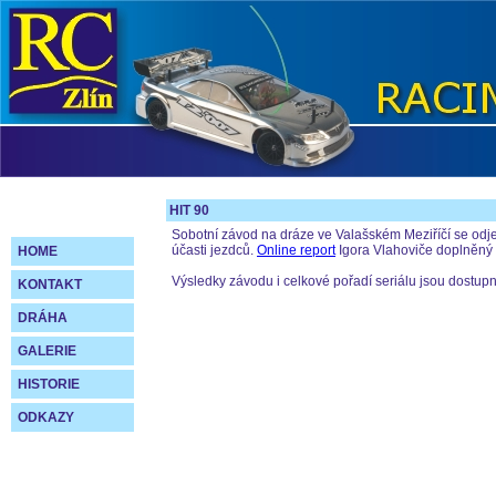
HIT 90
Sobotní závod na dráze ve Valašském Meziříčí se odje
účasti jezdců.
Online report
Igora Vlahoviče doplněný f
HOME
Výsledky závodu i celkové pořadí seriálu jsou dostup
KONTAKT
DRÁHA
GALERIE
HISTORIE
ODKAZY