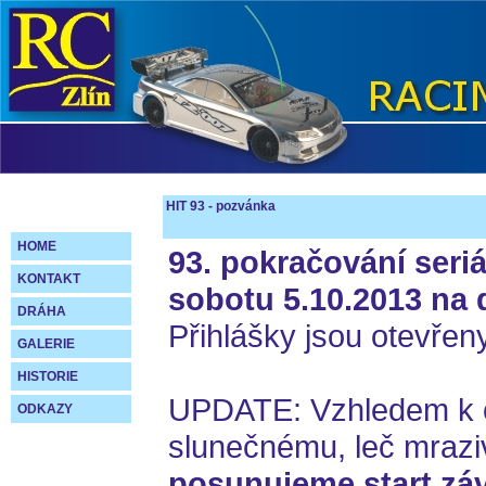
HIT 93 - pozvánka
HOME
93. pokračování seriá
KONTAKT
sobotu 5.10.2013 na 
DRÁHA
Přihlášky jsou otevřeny
GALERIE
HISTORIE
UPDATE: Vzhledem k
ODKAZY
slunečnému, leč mrazi
posunujeme start zá