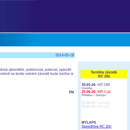
2014-05-18
odové atmosféře, potrénovat, pokecat, zajezdit
Termíny závodů
, nicméně na tomto volném závodě bude možno si
RC Zlín
30.05.26
- HIT-190
Výsledky
20.06.26
- MR Cup
PN
Přihláška =
Startující
21.06.26
- Lemans
05.09.26
- HIT-191
MYLAPS
Speedhive RC Zlín