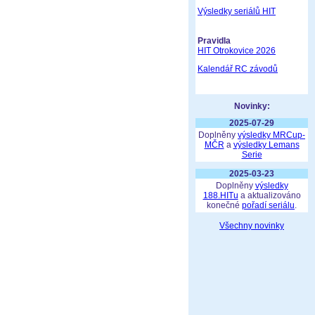
Výsledky seriálů HIT
Pravidla
HIT Otrokovice 2026
Kalendář RC závodů
Novinky:
2025-07-29
Doplněny
výsledky MRCup-
MČR
a
výsledky Lemans
Serie
2025-03-23
Doplněny
výsledky
188.HITu
a aktualizováno
konečné
pořadí seriálu
.
Všechny novinky