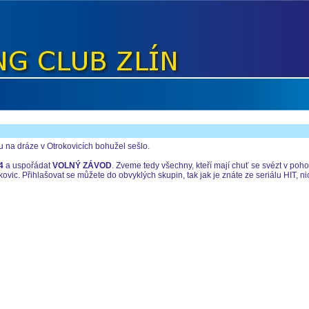
na dráze v Otrokovicích bohužel sešlo.
4
a uspořádat
VOLNÝ ZÁVOD
. Zveme tedy všechny, kteří mají chuť se svézt v poh
ovic. Přihlašovat se můžete do obvyklých skupin, tak jak je znáte ze seriálu HIT