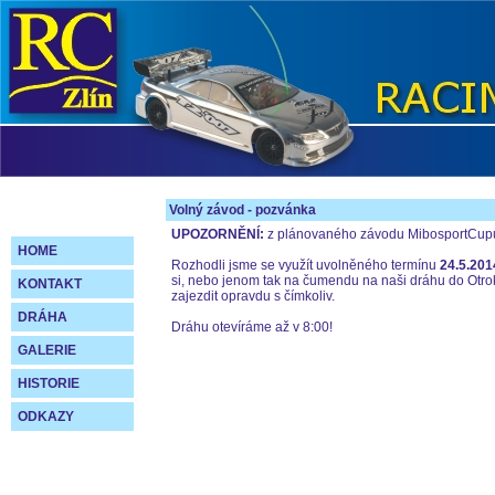
Volný závod - pozvánka
UPOZORNĚNÍ:
z plánovaného závodu MibosportCupu 
HOME
Rozhodli jsme se využít uvolněného termínu
24.5.201
si, nebo jenom tak na čumendu na naši dráhu do Otrok
KONTAKT
zajezdit opravdu s čímkoliv.
DRÁHA
Dráhu otevíráme až v 8:00!
GALERIE
HISTORIE
ODKAZY