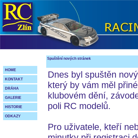
Spuštění nových stránek
HOME
Dnes byl spuštěn nový
KONTAKT
který by vám měl přiné
DRÁHA
klubovém dění, závode
GALERIE
poli RC modelů.
HISTORIE
ODKAZY
Pro uživatele, kteří ne
minutky při registraci