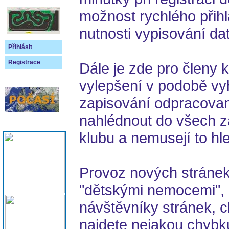
možnost rychlého přih
nutnosti vypisování dat
Přihlásit
Registrace
Dále je zde pro členy 
vylepšení v podobě vy
zapisování odpracova
nahlédnout do všech z
klubu a nemusejí to hle
Provoz nových stránek
"dětskými nemocemi", 
návštěvníky stránek, c
najdete nejakou chybk