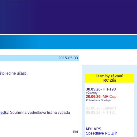
2015-05-03
to jediné účasti.
Termíny závodů
RC Zlín
30.05.26
- HIT-190
Výsledky
20.06.26
- MR Cup
Přihláška =
Startující
21.06.26
- Lemans
ledky
. Souhrnná výsledková listina vypadá
05.09.26
- HIT-191
MYLAPS
PN
Speedhive RC Zlín