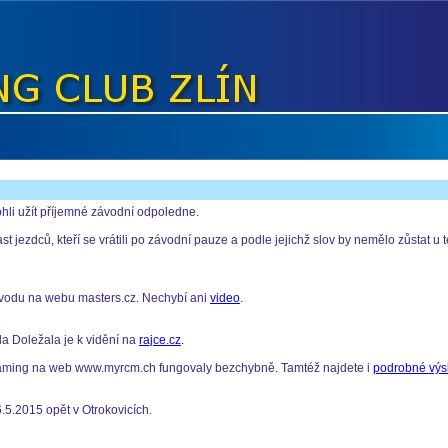
hli užít příjemné závodní odpoledne.
jezdců, kteří se vrátili po závodní pauze a podle jejichž slov by nemělo zůstat u té
závodu na webu masters.cz. Nechybí ani
video
.
la Doležala je k vidění na
rajce.cz
.
reaming na web www.myrcm.ch fungovaly bezchybně. Tamtéž najdete i
podrobné výs
.5.2015 opět v Otrokovicích.