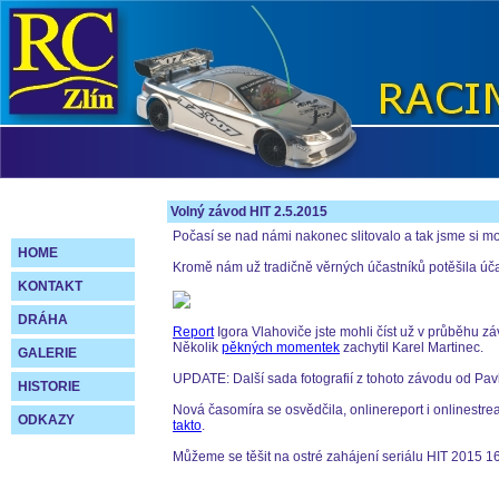
Volný závod HIT 2.5.2015
Počasí se nad námi nakonec slitovalo a tak jsme si mo
HOME
Kromě nám už tradičně věrných účastníků potěšila účast 
KONTAKT
DRÁHA
Report
Igora Vlahoviče jste mohli číst už v průběhu 
Několik
pěkných momentek
zachytil Karel Martinec.
GALERIE
UPDATE: Další sada fotografií z tohoto závodu od Pav
HISTORIE
Nová časomíra se osvědčila, onlinereport i onlinest
ODKAZY
takto
.
Můžeme se těšit na ostré zahájení seriálu HIT 2015 16