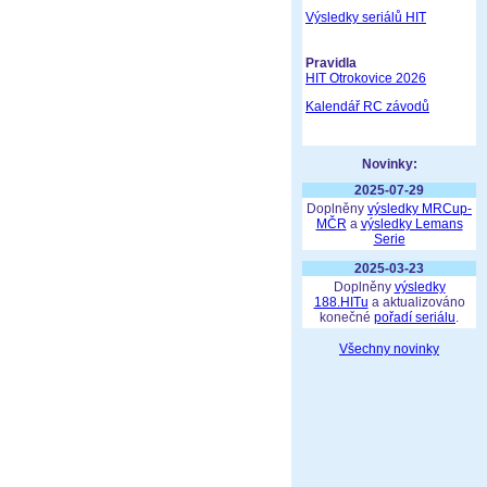
Výsledky seriálů HIT
Pravidla
HIT Otrokovice 2026
Kalendář RC závodů
Novinky:
2025-07-29
Doplněny
výsledky MRCup-
MČR
a
výsledky Lemans
Serie
2025-03-23
Doplněny
výsledky
188.HITu
a aktualizováno
konečné
pořadí seriálu
.
Všechny novinky