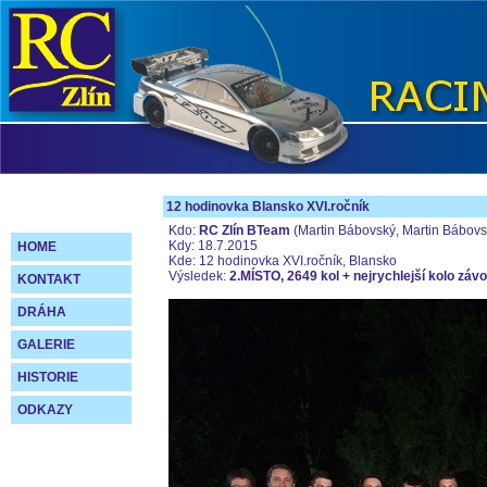
12 hodinovka Blansko XVI.ročník
Kdo:
RC Zlín BTeam
(Martin Bábovský, Martin Bábovs
Kdy: 18.7.2015
HOME
Kde: 12 hodinovka XVI.ročník, Blansko
Výsledek:
2.MÍSTO, 2649 kol + nejrychlejší kolo záv
KONTAKT
DRÁHA
GALERIE
HISTORIE
ODKAZY