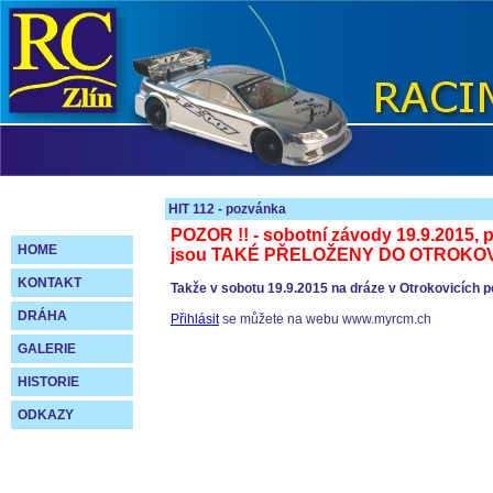
HIT 112 - pozvánka
POZOR !! - sobotní závody 19.9.2015,
HOME
jsou TAKÉ PŘELOŽENY DO OTROKOV
KONTAKT
Takže v sobotu 19.9.2015 na dráze v Otrokovicích p
DRÁHA
Přihlásit
se můžete na webu www.myrcm.ch
GALERIE
HISTORIE
ODKAZY