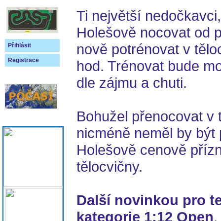
Ti největší nedočkavci, 
Holešově nocovat od p
nově potrénovat v tělo
Přihlásit
Registrace
hod. Trénovat bude mo
dle zájmu a chuti.
Bohužel přenocovat v 
nicméně neměl by být 
Holešově cenově přízni
tělocvičny.
Další novinkou pro t
kategorie 1:12 Open
.