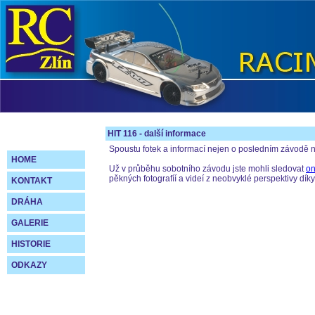
HIT 116 - další informace
Spoustu fotek a informací nejen o posledním závodě 
HOME
Už v průběhu sobotního závodu jste mohli sledovat
on
pěkných fotografíí a videí z neobvyklé perspektivy dí
KONTAKT
DRÁHA
GALERIE
HISTORIE
ODKAZY