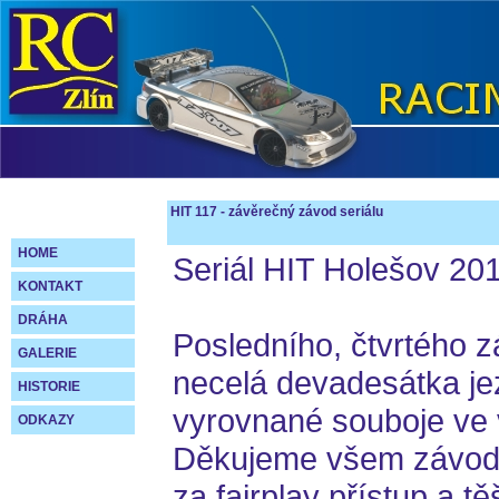
HIT 117 - závěrečný závod seriálu
HOME
Seriál HIT Holešov 20
KONTAKT
DRÁHA
Posledního, čtvrtého z
GALERIE
necelá devadesátka jez
HISTORIE
vyrovnané souboje ve 
ODKAZY
Děkujeme všem závodn
za fairplay přístup a 