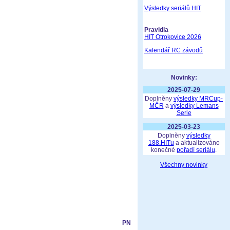
Výsledky seriálů HIT
Pravidla
HIT Otrokovice 2026
Kalendář RC závodů
Novinky:
2025-07-29
Doplněny
výsledky MRCup-
MČR
a
výsledky Lemans
Serie
2025-03-23
Doplněny
výsledky
188.HITu
a aktualizováno
konečné
pořadí seriálu
.
Všechny novinky
PN