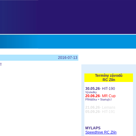
2016-07-13
!
Termíny závodů
RC Zlín
30.05.26
- HIT-190
Výsledky
20.06.26
- MR Cup
Přihláška =
Startující
21.06.26
- Lemans
05.09.26
- HIT-191
MYLAPS
Speedhive RC Zlín