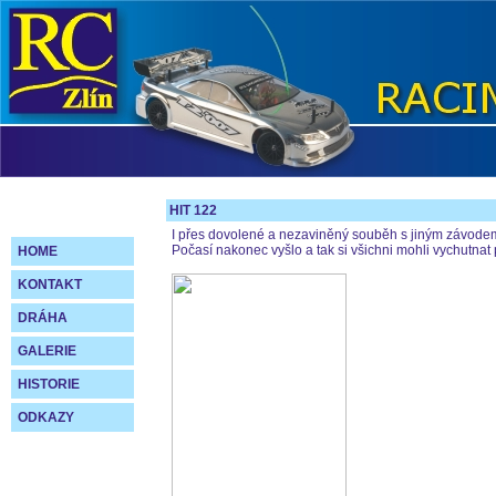
HIT 122
I přes dovolené a nezaviněný souběh s jiným závodem 
Počasí nakonec vyšlo a tak si všichni mohli vychutnat p
HOME
KONTAKT
DRÁHA
GALERIE
HISTORIE
ODKAZY