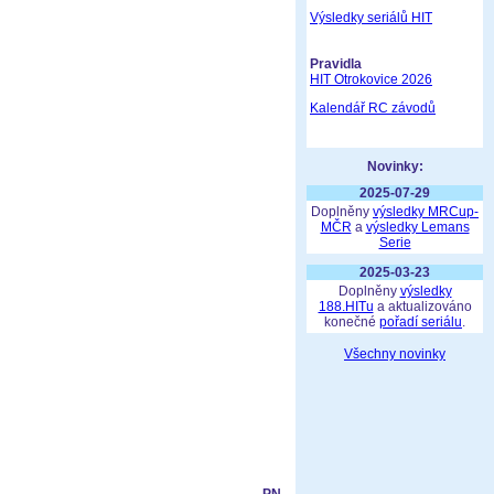
Výsledky seriálů HIT
Pravidla
HIT Otrokovice 2026
Kalendář RC závodů
Novinky:
2025-07-29
Doplněny
výsledky MRCup-
MČR
a
výsledky Lemans
Serie
2025-03-23
Doplněny
výsledky
188.HITu
a aktualizováno
konečné
pořadí seriálu
.
Všechny novinky