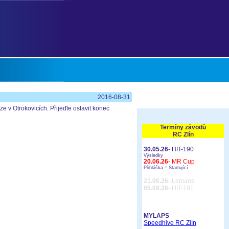
2016-08-31
 v Otrokovicích. Přijeďte oslavit konec
Termíny závodů
RC Zlín
30.05.26
- HIT-190
Výsledky
20.06.26
- MR Cup
Přihláška =
Startující
21.06.26
- Lemans
05.09.26
- HIT-191
MYLAPS
Speedhive RC Zlín