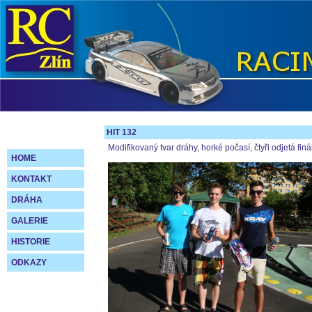
HIT 132
Modifikovaný tvar dráhy, horké počasí, čtyři odjetá finá
HOME
KONTAKT
DRÁHA
GALERIE
HISTORIE
ODKAZY