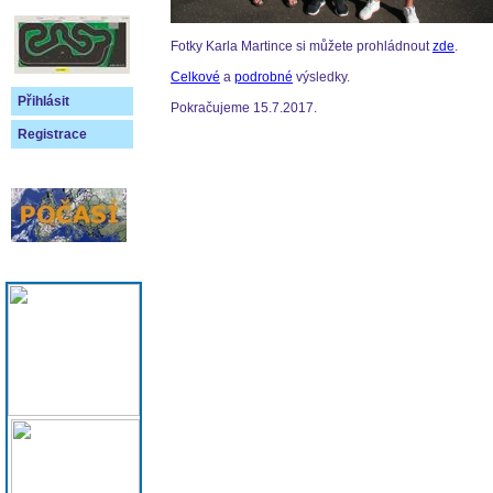
Fotky Karla Martince si můžete prohládnout
zde
.
Celkové
a
podrobné
výsledky.
Přihlásit
Pokračujeme 15.7.2017.
Registrace