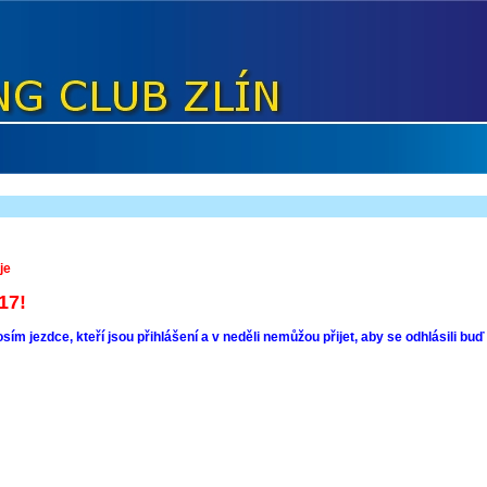
je
17!
ím jezdce, kteří jsou přihlášení a v neděli nemůžou přijet, aby se odhlásili b