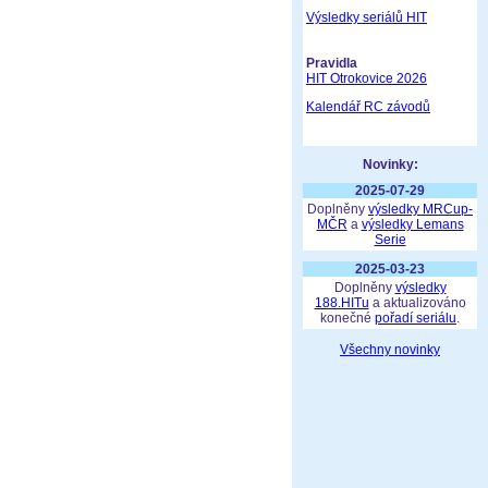
Výsledky seriálů HIT
Pravidla
HIT Otrokovice 2026
Kalendář RC závodů
Novinky:
2025-07-29
Doplněny
výsledky MRCup-
MČR
a
výsledky Lemans
Serie
2025-03-23
Doplněny
výsledky
188.HITu
a aktualizováno
konečné
pořadí seriálu
.
Všechny novinky