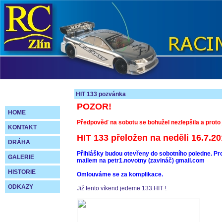
HIT 133 pozvánka
POZOR!
HOME
Předpověď na sobotu se bohužel nezlepšila a proto 
KONTAKT
HIT 133 přeložen na neděli 16.7.20
DRÁHA
Přihlášky budou otevřeny do sobotního poledne. Pros
GALERIE
mailem na petr1.novotny (zavináč) gmail.com
HISTORIE
Omlouváme se za komplikace.
ODKAZY
Již tento víkend jedeme 133.HIT !.