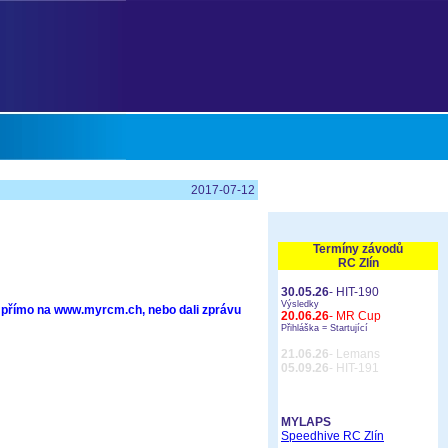
2017-07-12
Termíny závodů
RC Zlín
30.05.26
- HIT-190
Výsledky
uď přímo na www.myrcm.ch, nebo dali zprávu
20.06.26
- MR Cup
Přihláška =
Startující
21.06.26
- Lemans
05.09.26
- HIT-191
MYLAPS
Speedhive RC Zlín