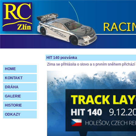
HIT 140 pozvánka
Zima se přihlásila o slovo a s prvním sněhem přichází t
HOME
KONTAKT
DRÁHA
GALERIE
HISTORIE
ODKAZY