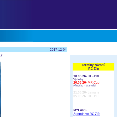
2017-12-04
17
.
Termíny závodů
RC Zlín
30.05.26
- HIT-190
Výsledky
20.06.26
- MR Cup
Přihláška =
Startující
21.06.26
- Lemans
05.09.26
- HIT-191
MYLAPS
Speedhive RC Zlín