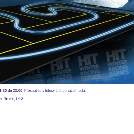
1:30 do 23:00
. Přespat se v tělocvičně bohužel nedá.
s, Truck, 1:12