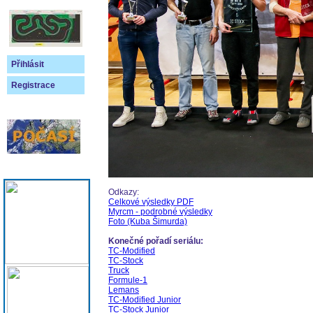
Přihlásit
Registrace
Odkazy:
Celkové výsledky PDF
Myrcm - podrobné výsledky
Foto (Kuba Šimurda)
Konečné pořadí seriálu:
TC-Modified
TC-Stock
Truck
Formule-1
Lemans
TC-Modified Junior
TC-Stock Junior