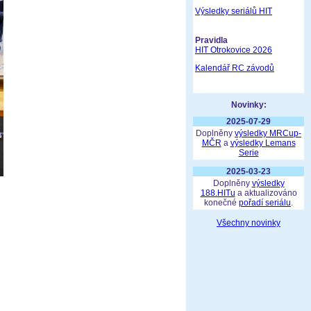
Výsledky seriálů HIT
Pravidla
HIT Otrokovice 2026
Kalendář RC závodů
Novinky:
2025-07-29
Doplněny
výsledky MRCup-
MČR
a
výsledky Lemans
Serie
2025-03-23
Doplněny
výsledky
188.HITu
a aktualizováno
konečné
pořadí seriálu
.
Všechny novinky