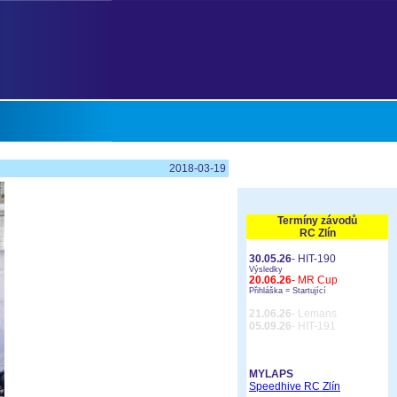
2018-03-19
Termíny závodů
RC Zlín
30.05.26
- HIT-190
Výsledky
20.06.26
- MR Cup
Přihláška =
Startující
21.06.26
- Lemans
05.09.26
- HIT-191
MYLAPS
Speedhive RC Zlín