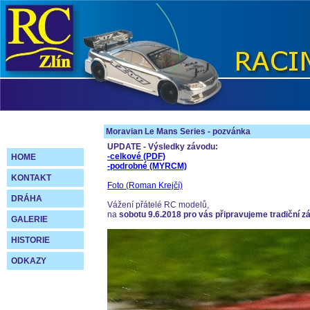
Moravian Le Mans Series - pozvánka
UPDATE - Výsledky závodu:
-celkové (PDF)
HOME
-podrobné (MYRCM)
KONTAKT
Foto (Roman Krejčí)
DRÁHA
Vážení přátelé RC modelů,
na
sobotu 9.6.2018 pro vás připravujeme tradiční z
GALERIE
HISTORIE
ODKAZY