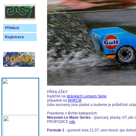
Přihlásit
Registrace
PŘIHLÁŠKY:
tradičně na
stránkách Lemans Serie
případně na
MyRCM
(oba seznamy jsou platné a budeme je průběžně vzá
Pojedeme v těchto kategoriích:
Moravian Le Mans Series
- (pancary, placky, GT, ja
PROPOZICE
zde
Formule 1
- gumové kola 21,5T, zero boost. (po dohod