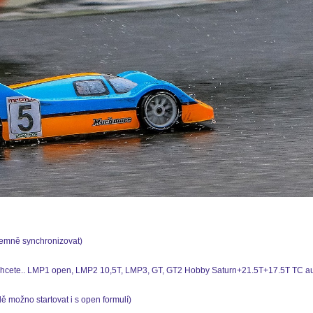
jemně synchronizovat)
k chcete.. LMP1 open, LMP2 10,5T, LMP3, GT, GT2 Hobby Saturn+21.5T+17.5T TC au
ě možno startovat i s open formulí)