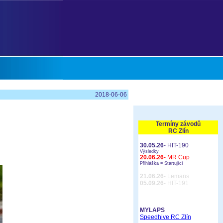
2018-06-06
Termíny závodů
RC Zlín
30.05.26
- HIT-190
Výsledky
20.06.26
- MR Cup
Přihláška =
Startující
21.06.26
- Lemans
05.09.26
- HIT-191
MYLAPS
Speedhive RC Zlín