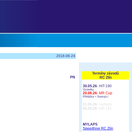
2018-06-24
Termíny závodů
PN
RC Zlín
30.05.26
- HIT-190
Výsledky
20.06.26
- MR Cup
Přihláška =
Startující
21.06.26
- Lemans
05.09.26
- HIT-191
MYLAPS
Speedhive RC Zlín