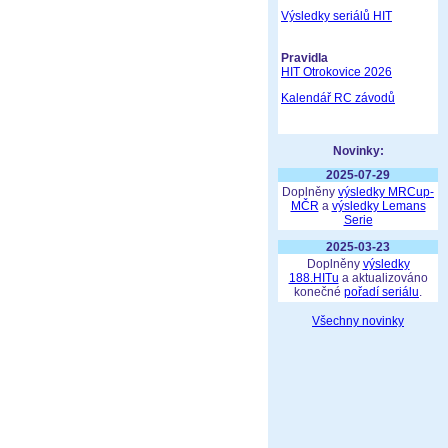
Výsledky seriálů HIT
Pravidla
HIT Otrokovice 2026
Kalendář RC závodů
Novinky:
2025-07-29
Doplněny
výsledky MRCup-
MČR
a
výsledky Lemans
Serie
2025-03-23
Doplněny
výsledky
188.HITu
a aktualizováno
konečné
pořadí seriálu
.
Všechny novinky