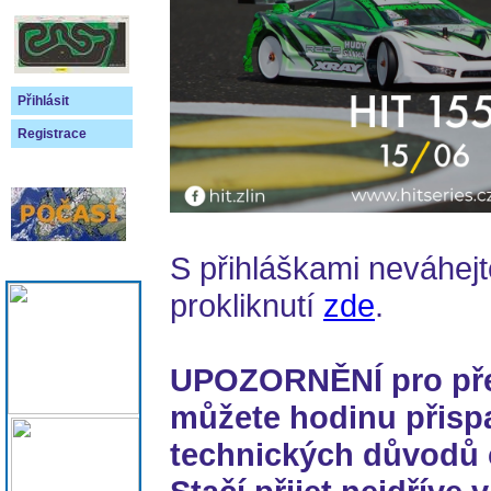
Přihlásit
Registrace
S přihláškami neváhejt
prokliknutí
zde
.
UPOZORNĚNÍ pro přes
můžete hodinu přisp
technických důvodů 