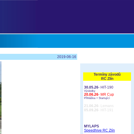
2019-06-16
Termíny závodů
RC Zlín
30.05.26
- HIT-190
Výsledky
20.06.26
- MR Cup
Přihláška =
Startující
21.06.26
- Lemans
05.09.26
- HIT-191
MYLAPS
Speedhive RC Zlín