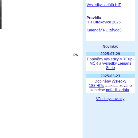
Výsledky seriálů HIT
Pravidla
HIT Otrokovice 2026
Kalendář RC závodů
Novinky:
2025-07-29
PN
Doplněny
výsledky MRCup-
MČR
a
výsledky Lemans
Serie
2025-03-23
Doplněny
výsledky
188.HITu
a aktualizováno
konečné
pořadí seriálu
.
Všechny novinky