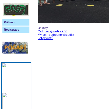
Přihlásit
Odkazy:
Registrace
Celkové výsledky PDF
Myrcm - podrobné výsledky
Fotky vítězů