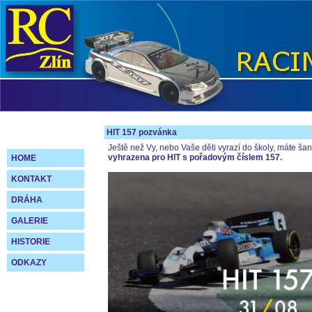
HIT 157 pozvánka
Ještě než Vy, nebo Vaše děti vyrazí do školy, máte šanc
vyhrazena pro HIT s pořadovým číslem 157.
HOME
KONTAKT
DRÁHA
GALERIE
HISTORIE
ODKAZY