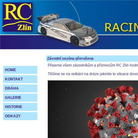
Závodní sezóna přerušena
Přejeme všem závodníkům a příznivcům RC Zlín hodně s
HOME
Těšíme se na setkání na dráze jakmile to situace dovol
KONTAKT
DRÁHA
GALERIE
HISTORIE
ODKAZY