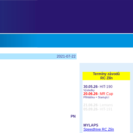
2021-07-22
Termíny závodů
RC Zlín
30.05.26
- HIT-190
Výsledky
20.06.26
- MR Cup
Přihláška =
Startující
21.06.26
- Lemans
05.09.26
- HIT-191
PN
MYLAPS
Speedhive RC Zlín