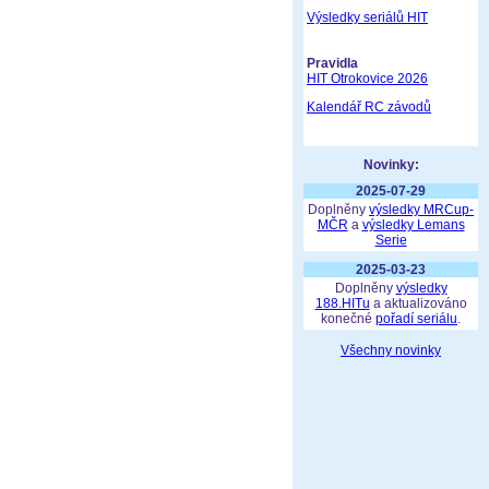
Výsledky seriálů HIT
Pravidla
HIT Otrokovice 2026
Kalendář RC závodů
Novinky:
2025-07-29
Doplněny
výsledky MRCup-
MČR
a
výsledky Lemans
Serie
2025-03-23
Doplněny
výsledky
188.HITu
a aktualizováno
konečné
pořadí seriálu
.
Všechny novinky