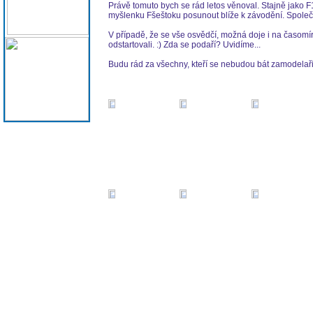
Právě tomuto bych se rád letos věnoval. Stajně jako F1
myšlenku Fšeštoku posunout blíže k závodění. Společn
V případě, že se vše osvědčí, možná doje i na časomíru
odstartovali. :) Zda se podaří? Uvidíme...
Budu rád za všechny, kteří se nebudou bát zamodelař
Jednoduchá montáž senzoru na osu hlavního převodu. 