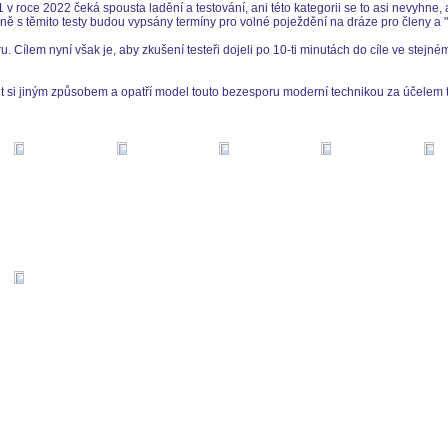
 v roce 2022 čeká spousta ladění a testování, ani této kategorii se to asi nevyhne, 
ě s těmito testy budou vypsány termíny pro volné poježdění na dráze pro členy a "
. Cílem nyní však je, aby zkušení testeři dojeli po 10-ti minutách do cíle ve stejné
it si jiným způsobem a opatří model touto bezesporu moderní technikou za účelem 
Dodatečné krytí proti slunci může být vyžadováno.