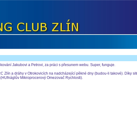
ování Jakubovi a Petrovi, za práci s přesunem webu. Super, funguje.
 Zlín a dráhy v Otrokovicích na nadcházející pěkné dny (budou-li takové). Díky si
 (HUfnáglův Mikroprocerový Omezovač Rychlosti).