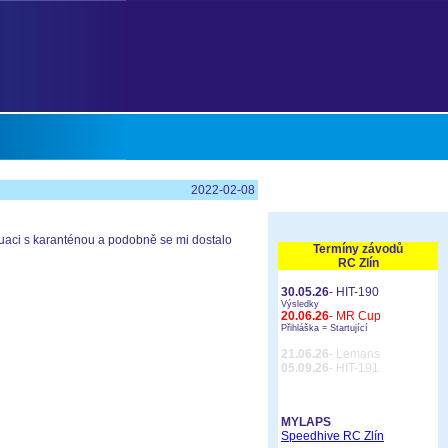
2022-02-08
tuaci s karanténou a podobně se mi dostalo
Termíny závodů
RC Zlín
30.05.26
- HIT-190
Výsledky
20.06.26
- MR Cup
Přihláška =
Startující
21.06.26
- Lemans
05.09.26
- HIT-191
MYLAPS
Speedhive RC Zlín