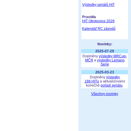
Výsledky seriálů HIT
Pravidla
HIT Otrokovice 2026
Kalendář RC závodů
Novinky:
2025-07-29
Doplněny
výsledky MRCup-
MČR
a
výsledky Lemans
Serie
2025-03-23
Doplněny
výsledky
188.HITu
a aktualizováno
konečné
pořadí seriálu
.
Všechny novinky