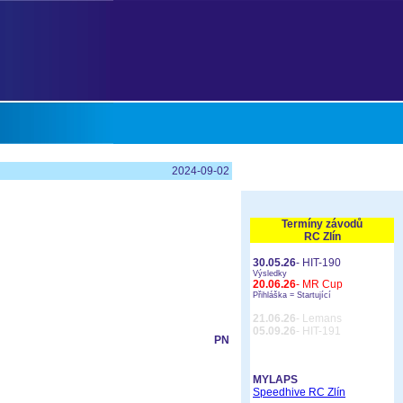
2024-09-02
Termíny závodů
RC Zlín
30.05.26
- HIT-190
Výsledky
20.06.26
- MR Cup
Přihláška =
Startující
21.06.26
- Lemans
05.09.26
- HIT-191
PN
MYLAPS
Speedhive RC Zlín