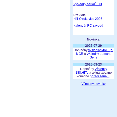
Výsledky seriálů HIT
Pravidla
HIT Otrokovice 2026
Kalendář RC závodů
Novinky:
2025-07-29
Doplněny
výsledky MRCup-
MČR
a
výsledky Lemans
Serie
2025-03-23
Doplněny
výsledky
188.HITu
a aktualizováno
konečné
pořadí seriálu
.
Všechny novinky