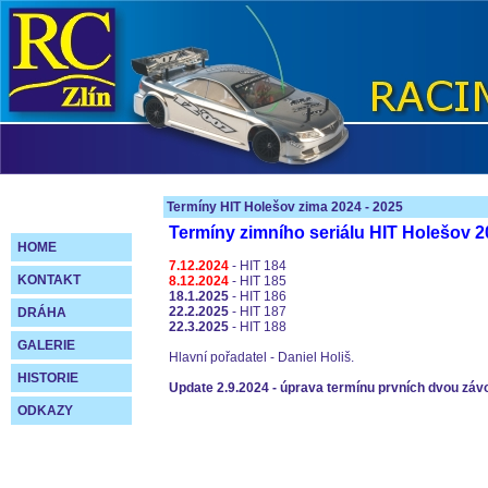
Termíny HIT Holešov zima 2024 - 2025
Termíny zimního seriálu HIT Holešov 
HOME
7.12.2024
- HIT 184
KONTAKT
8.12.2024
- HIT 185
18.1.2025
- HIT 186
22.2.2025
- HIT 187
DRÁHA
22.3.2025
- HIT 188
GALERIE
Hlavní pořadatel - Daniel Holiš.
HISTORIE
Update 2.9.2024 - úprava termínu prvních dvou záv
ODKAZY