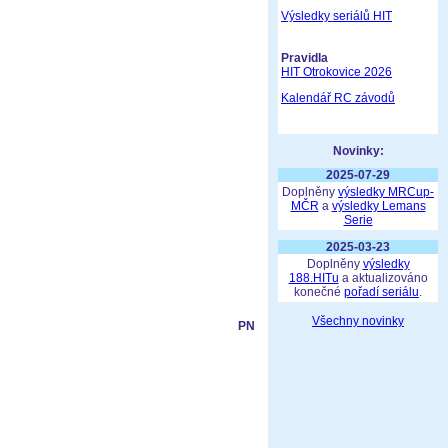
Výsledky seriálů HIT
Pravidla
HIT Otrokovice 2026
Kalendář RC závodů
Novinky:
2025-07-29
Doplněny
výsledky MRCup-
MČR
a
výsledky Lemans
Serie
2025-03-23
Doplněny
výsledky
188.HITu
a aktualizováno
konečné
pořadí seriálu
.
Všechny novinky
PN