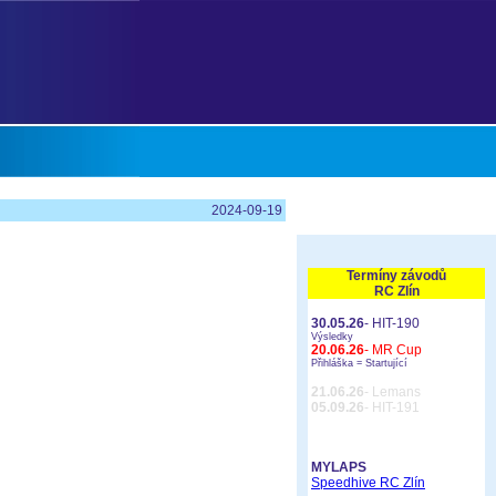
2024-09-19
Termíny závodů
RC Zlín
30.05.26
- HIT-190
Výsledky
20.06.26
- MR Cup
Přihláška =
Startující
21.06.26
- Lemans
05.09.26
- HIT-191
MYLAPS
Speedhive RC Zlín