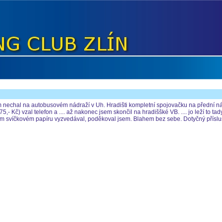
sem nechal na autobusovém nádraží v Uh. Hradišti kompletní spojovačku na přední n
,- Kč) vzal telefon a .... až nakonec jsem skončil na hradiššké VB. .... jo leží to t
víčkovém papíru vyzvedával, poděkoval jsem. Blahem bez sebe. Dotyčný příslušník 