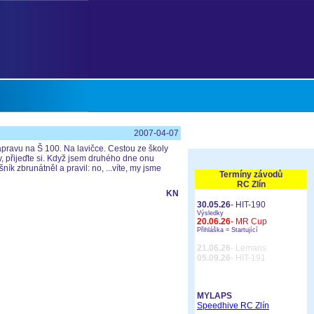
2007-04-07
ápravu na Š 100. Na lavičce. Cestou ze školy
ady, přijeďte si. Když jsem druhého dne onu
zbrunátněl a pravil: no, ...víte, my jsme
Termíny závodů
RC Zlín
KN
30.05.26
- HIT-190
Výsledky
20.06.26
- MR Cup
Přihláška =
Startující
21.06.26
- Lemans
05.09.26
- HIT-191
MYLAPS
Speedhive RC Zlín