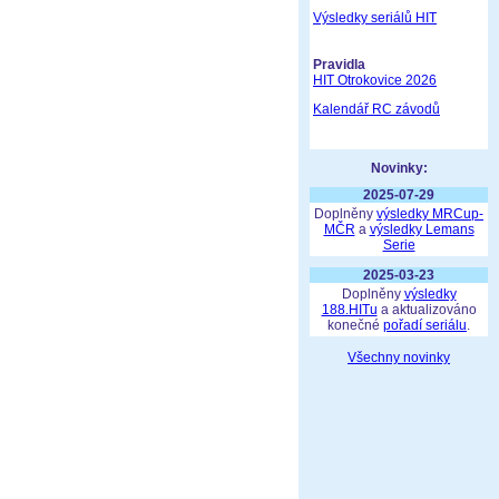
Výsledky seriálů HIT
Pravidla
HIT Otrokovice 2026
Kalendář RC závodů
Novinky:
2025-07-29
Doplněny
výsledky MRCup-
MČR
a
výsledky Lemans
Serie
2025-03-23
Doplněny
výsledky
188.HITu
a aktualizováno
konečné
pořadí seriálu
.
Všechny novinky