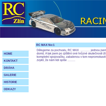
RC MAX No:1
Děkujeme za pochvalu, RC MAX. .............. jednou j
domů. A tak jsem po zjištění oné hrůzné skutečnosti (675
HOME
kompletní spojovačku, zabalenou v tom nepromokavém s
zvyklí, že nám lidi spíše ...........
KONTAKT
DRÁHA
GALERIE
HISTORIE
ODKAZY