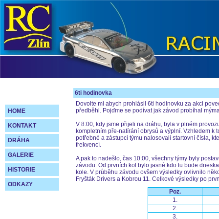
6ti hodinovka
Dovolte mi abych prohlásil 6ti hodinovku za akci pov
předběhl. Pojďme se podívat jak závod probíhal mým
HOME
V 8:00, kdy jsme přijeli na dráhu, byla v plném provoz
KONTAKT
kompletním pře-natírání obrysů a výplní. Vzhledem k 
potřebné a zástupci týmu nalosovali startovní čísla, 
DRÁHA
frekvencí.
GALERIE
A pak to nadešlo, čas 10:00, všechny týmy byly postave
závodu. Od prvních kol bylo jasné kdo tu bude dneska f
HISTORIE
kole. V průběhu závodu ovšem výsledky ovlivnilo někol
Fryšták Drivers a Kobrou 11. Celkové výsledky po prvn
ODKAZY
Poz.
1.
2.
3.