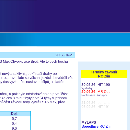
2007-04-21
S Max Chvojkovice Brod. Ale to bych trochu
Termíny závodů
 nový atraktivní „look“ naší dráhy po
RC Zlín
 rozpravu, kde se všichni jezdci dozvěděli vše
my čas vyzkoušet nastavení čipů, a sladění
30.05.26
- HIT-190
Výsledky
20.06.26
- MR Cup
ránu, a pak bylo odstartováno do první části
Přihláška =
Startující
e za cca 8 minut byly první 4 týmy v jednom
vní část závodu tedy vyhráli STS Max, před
21.06.26
- Lemans
05.09.26
- HIT-191
Doj.
5,7
MYLAPS
0,4
Speedhive RC Zlín
9,6