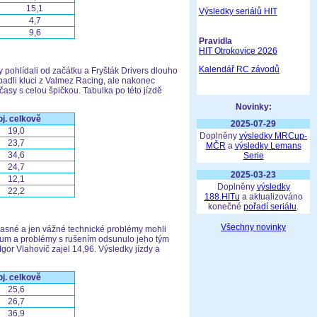
15,1
Výsledky seriálů HIT
4,7
9,6
Pravidla
HIT Otrokovice 2026
Kalendář RC závodů
 pohlídali od začátku a Fryšták Drivers dlouho
opadli kluci z Valmez Racing, ale nakonec
asy s celou špičkou. Tabulka po této jízdě
Novinky:
j. celkově
2025-07-29
19,0
Doplněny
výsledky MRCup-
23,7
MČR
a
výsledky Lemans
34,6
Serie
24,7
2025-03-23
12,1
Doplněny
výsledky
22,2
188.HITu
a aktualizováno
konečné
pořadí seriálu
.
Všechny novinky
 jasné a jen vážné technické problémy mohli
trum a problémy s rušením odsunulo jeho tým
gor Vlahovič zajel 14,96. Výsledky jízdy a
j. celkově
25,6
26,7
36,9