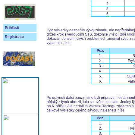
4.
5.
5.
Přihlásit
Tyto výsledky naznačily vývoj závodu, ale nepředbíhej
drželi krok s vedoucími STS, dokonce v této jízdě ukoř
Registrace
dokázali po technických problémech zmenšit svou ztrát
vypadala takto:
Poz.
1.
S
2.
Fryš
3.
K
4.
5.
SEKI
6.
Val
Po uplynutí další pauzy jsme byli připraveni dotáhnou
nějaký z týmů ohrozit, toto se ovšem nestalo. Jediný
na 6. příčku. Ale nedali to Valmez Racingu zadarmo a 
celkové výsledky celého závodu naleznete níže.
Poz.
1.
S
2.
Fryš
3.
K