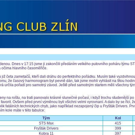
edenou. Dnes v 17:15 jsme ji zakončili předáním velkého putovního poháru týmu ST
a očima hlavního časoměřiče.
u již četa zametačů, kteří dali dráhu do perfektního pořádku. Musím také vyzdvihnout
tomu, že časový harmonogram byl pevně dán, tak jsme mohli vyhlásit na 9tou hodinu
která určila pořadí pro samotný závod. Ještě před samotným startem měli všechny tý
ny na roštu, na trati panovalo krásné slunečné počasí, i když trochu studenější po 
avorit. Ovšem před první výměnou byli všichni velmi vyrovnaní. A dalo by se říci, ž
ik fatálních technických chyb, jako například nezapojený čip u Fryšták Drivers. Pr
ím kole máte v této tabulce:
Tým
Kol
STS Max
415
Fryšták Drivers
399
Kobra 11
397