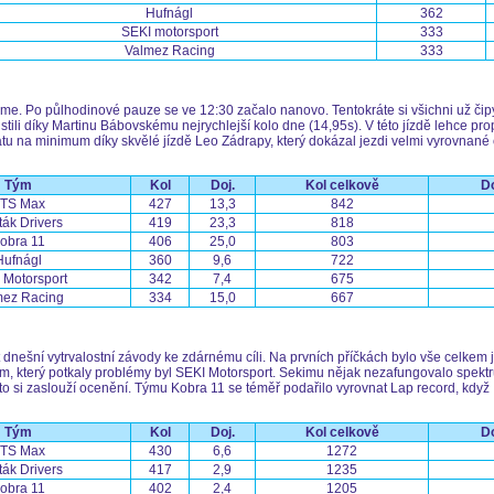
Hufnágl
362
SEKI motorsport
333
Valmez Racing
333
me. Po půlhodinové pauze se ve 12:30 začalo nanovo. Tentokráte si všichni už čipy
istili díky Martinu Bábovskému nejrychlejší kolo dne (14,95s). V této jízdě lehce pr
u na minimum díky skvělé jízdě Leo Zádrapy, který dokázal jezdi velmi vyrovnané č
Tým
Kol
Doj.
Kol celkově
Do
TS Max
427
13,3
842
ták Drivers
419
23,3
818
obra 11
406
25,0
803
Hufnágl
360
9,6
722
 Motorsport
342
7,4
675
mez Racing
334
15,0
667
t dnešní vytrvalostní závody ke zdárnému cíli. Na prvních příčkách bylo vše celkem
 tým, který potkaly problémy byl SEKI Motorsport. Sekimu nějak nezafungovalo spek
to si zaslouží ocenění. Týmu Kobra 11 se téměř podařilo vyrovnat Lap record, když I
Tým
Kol
Doj.
Kol celkově
Do
TS Max
430
6,6
1272
ták Drivers
417
2,9
1235
obra 11
402
2,4
1205