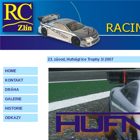
23. závod, Hufnágl Ice Trophy 3/ 2007
HOME
KONTAKT
DRÁHA
GALERIE
HISTORIE
ODKAZY