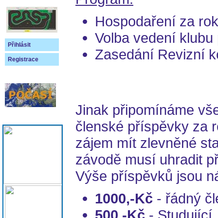
Hospodaření za ro
Volba vedení klubu 
Přihlásit
Zasedání Revizní 
Registrace
Jinak připomínáme vše
členské příspěvky za r
zájem mít zlevněné sta
závodě musí uhradit p
Výše příspěvků jsou ná
1000,-Kč
- řádný čl
500,-Kč
- Studující