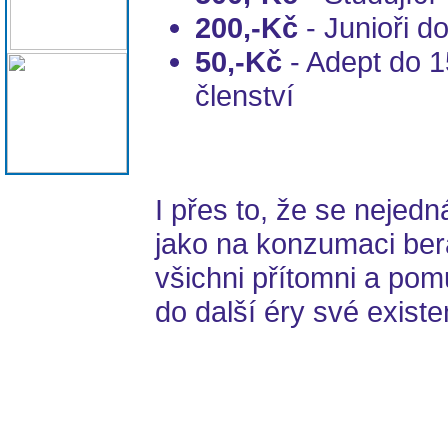
200,-Kč
- Junioři do
50,-Kč
- Adept do 15
členství
I přes to, že se nejed
jako na konzumaci ber
všichni přítomni a pom
do další éry své exist