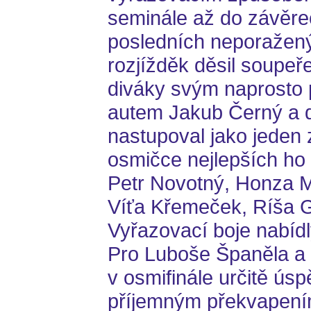
seminále až do závěr
posledních neporažený
rozjížděk děsil soupe
diváky svým naprosto 
autem Jakub Černý a 
nastupoval jako jeden z
osmičce nejlepších ho 
Petr Novotný, Honza M
Víťa Křemeček, Ríša G
Vyřazovací boje nabíd
Pro Luboše Španěla a 
v osmifinále určitě ús
příjemným překvapení