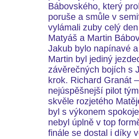
Bábovského, který proh
poruše a smůle v semif
vylámali zuby celý de
Matyáš a Martin Bábov
Jakub bylo napínavé a
Martin byl jediný jezde
závěrečných bojích s 
krok. Richard Granát –
nejúspěšnejší pilot tý
skvěle rozjetého Matěj
byl s výkonem spokoje
nebyl úplně v top form
finále se dostal i díky 