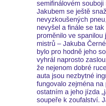
semifinálovém souboji 
Jakubem se ještě snaži
nevyzkoušených pneu, 
nevyšel a finále se tak
proměnilo ve spanilou 
mistrů – Jakuba Černé
bylo pro hodně jeho s
vyhrál naprosto zaslo
že nejenom dobré ruce,
auta jsou nezbytné ing
fungovalo zejména na p
ostatním a jeho jízda „
soupeře k zoufalství. 