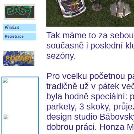
Přihlásit
Tak máme to za sebou.
Registrace
současně i poslední kl
sezóny.
Pro vcelku početnou p
tradičně už v pátek več
byla hodně speciální: 
parkety, 3 skoky, průj
design studio Bábovsk
dobrou práci. Honza Ma