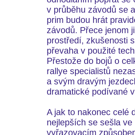
v průběhu závodů se a
prim budou hrát pravid
závodů. Přece jenom j
prostředí, zkušenosti s
převaha v použité tech
Přestože do bojů o cel
rallye specialistů nez
a svým dravým jezdeck
dramatické podívané 
A jak to nakonec celé
nejlepších se sešla ve 
vyřazovacím způsobem