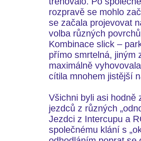
trénovalo. Po společné
rozpravě se mohlo zač
se začala projevovat n
volba různých povrchů
Kombinace slick – park
přímo smrtelná, jiným
maximálně vyhovovala. 
cítila mnohem jistější 
Všichni byli asi hodně
jezdců z různých „odn
Jezdci z Intercupu a RC
společnému klání s „o
odhodláním poprat se o