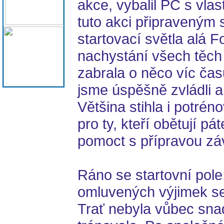
akce, vybalil PC s vla
tuto akci připraveným 
startovací světla alá F
nachystání všech těch
zabrala o něco víc čas
jsme úspěšně zvládli a
Většina stihla i potrén
pro ty, kteří obětují pá
pomoct s přípravou zá
Ráno se startovní pole
omluvených výjimek se
Trať nebyla vůbec sna