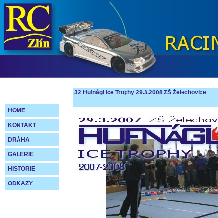
32 Hufnágl Ice Trophy 29.3.2008 ZŠ Želechovice
HOME
KONTAKT
DRÁHA
GALERIE
HISTORIE
ODKAZY