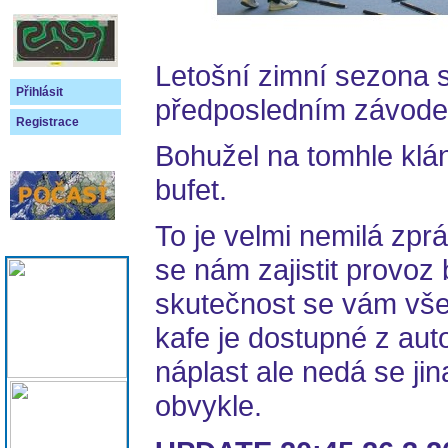
Letošní zimní sezona s
Přihlásit
předposledním závode
Registrace
Bohužel na tomhle klán
bufet.
To je velmi nemilá zpr
se nám zajistit provoz 
skutečnost se vám vš
kafe je dostupné z aut
náplast ale nedá se jin
obvykle.